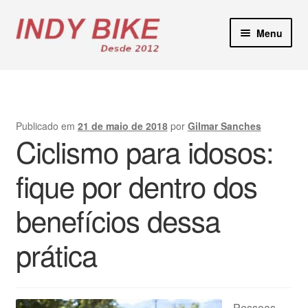
Pular
Pular
Menu
para
para
navegação
o
Blog
conteúdo
Loja Virtual
Publicado em
21 de maio de 2018
por
Gilmar Sanches
Ciclismo para idosos:
Lojas Físicas
fique por dentro dos
Manutenção E-Bikes
benefícios dessa
Locação de Bicicletas
prática
Contato
Pessoas