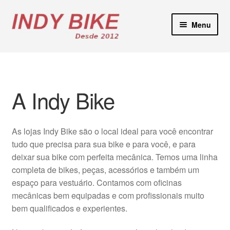
Pular
Pular
Menu
para
para
navegação
o
Blog
conteúdo
Loja Virtual
A Indy Bike
Lojas Físicas
As lojas Indy Bike são o local ideal para você encontrar
Manutenção E-Bikes
tudo que precisa para sua bike e para você, e para
deixar sua bike com perfeita mecânica. Temos uma linha
Locação de Bicicletas
completa de bikes, peças, acessórios e também um
espaço para vestuário. Contamos com oficinas
Contato
mecânicas bem equipadas e com profissionais muito
bem qualificados e experientes.