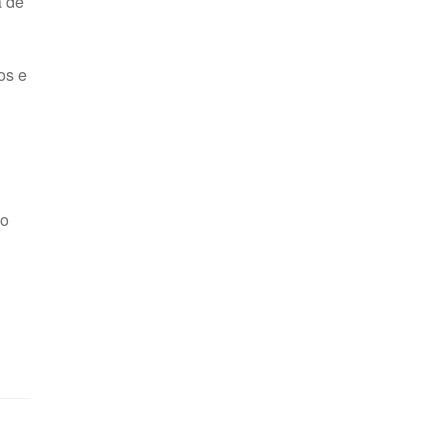
a de
os e
ão