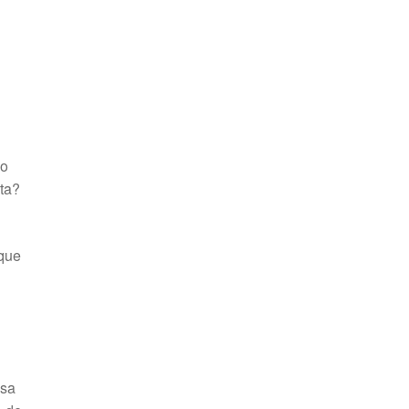
mo
ta?
 que
isa