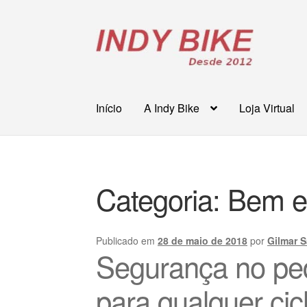
Pular
Pular
para
para
navegação
o
conteúdo
Início
A Indy Bike
Loja Virtual
Categoria:
Bem e
Publicado em
28 de maio de 2018
por
Gilmar 
Segurança no ped
para qualquer cicl