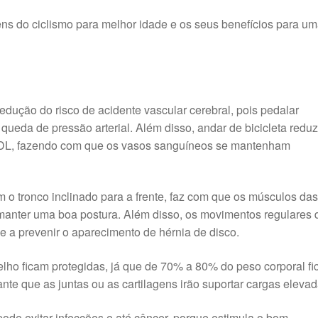
ns do ciclismo para melhor idade e os seus benefícios para u
edução do risco de acidente vascular cerebral, pois pedalar
queda de pressão arterial. Além disso, andar de bicicleta redu
l LDL, fazendo com que os vasos sanguíneos se mantenham
m o tronco inclinado para a frente, faz com que os músculos da
 manter uma boa postura. Além disso, os movimentos regulares 
 e a prevenir o aparecimento de hérnia de disco.
oelho ficam protegidas, já que de 70% a 80% do peso corporal fi
ante que as juntas ou as cartilagens irão suportar cargas elevad
pode evitar infecções e até câncer, porque estimula o bom