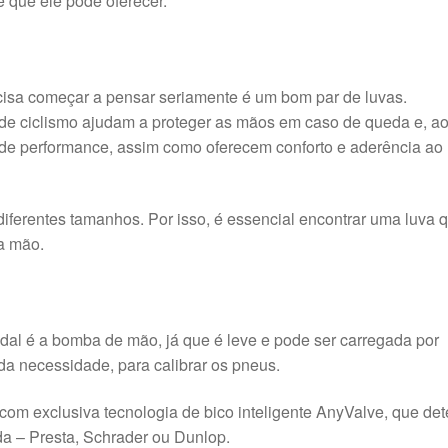
e que ele pode oferecer.
ecisa começar a pensar seriamente é um bom par de luvas.
s de ciclismo ajudam a proteger as mãos em caso de queda e, a
e performance, assim como oferecem conforto e aderência ao
 diferentes tamanhos. Por isso, é essencial encontrar uma luva 
a mão.
pedal é a bomba de mão, já que é leve e pode ser carregada por
 da necessidade, para calibrar os pneus.
m exclusiva tecnologia de bico inteligente AnyValve, que det
da – Presta, Schrader ou Dunlop.