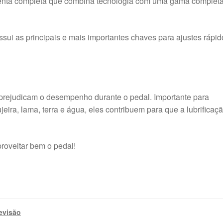
menta completa que combina tecnologia com uma gama complet
ossui as principais e mais importantes chaves para ajustes rápid
rejudicam o desempenho durante o pedal. Importante para
sujeira, lama, terra e água, eles contribuem para que a lubrificaç
roveitar bem o pedal!
evisão