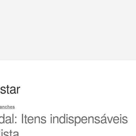
star
Sanches
al: Itens indispensáveis
ista