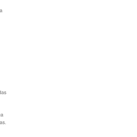
ma
z
s
das
ca
as.