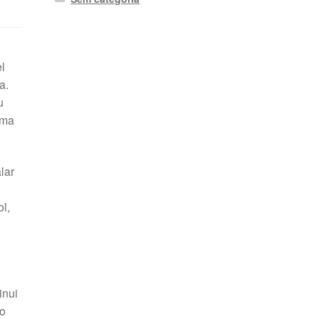
l
a.
u
rma
lar
l,
inui
do