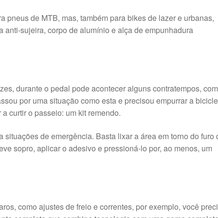
ra pneus de MTB, mas, também para bikes de lazer e urbanas,
a anti-sujeira, corpo de alumínio e alça de empunhadura
s, durante o pedal pode acontecer alguns contratempos, co
sou por uma situação como esta e precisou empurrar a bicicle
a curtir o passeio: um kit remendo.
ara situações de emergência. Basta lixar a área em torno do furo
ve sopro, aplicar o adesivo e pressioná-lo por, ao menos, um
paros, como ajustes de freio e correntes, por exemplo, você prec