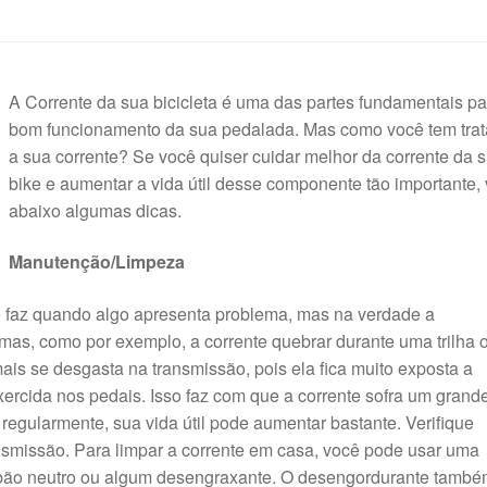
A Corrente da sua bicicleta é uma das partes fundamentais pa
bom funcionamento da sua pedalada. Mas como você tem tra
a sua corrente? Se você quiser cuidar melhor da corrente da 
bike e aumentar a vida útil desse componente tão importante, 
abaixo algumas dicas.
Manutenção/Limpeza
faz quando algo apresenta problema, mas na verdade a
emas, como por exemplo, a corrente quebrar durante uma trilha 
is se desgasta na transmissão, pois ela fica muito exposta a
 exercida nos pedais. Isso faz com que a corrente sofra um grand
a regularmente, sua vida útil pode aumentar bastante. Verifique
nsmissão. Para limpar a corrente em casa, você pode usar uma
abão neutro ou algum desengraxante. O desengordurante tamb