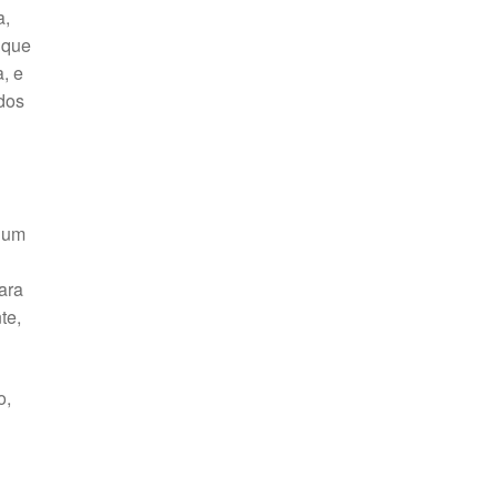
a,
 que
, e
ados
 num
ara
te,
o,