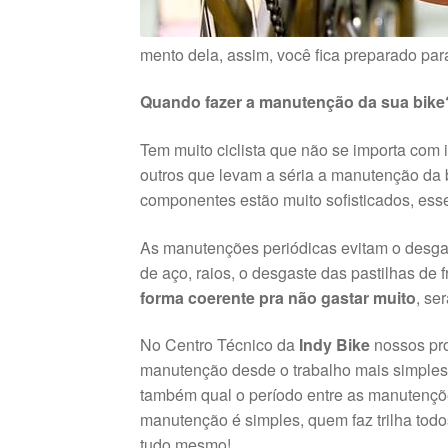
mento dela, assim, você fica preparado pa
Quando fazer a manutenção da sua bike
Tem muito ciclista que não se importa com
outros que levam a séria a manutenção da b
componentes estão muito sofisticados, esse
As manutenções periódicas evitam o desga
de aço, raios, o desgaste das pastilhas de fr
forma coerente pra não gastar muito
, se
No Centro Técnico da
Indy Bike
nossos pro
manutenção desde o trabalho mais simples 
também qual o período entre as manutençõ
manutenção é simples, quem faz trilha tod
tudo mesmo!