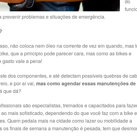
do
funci
ra prevenir problemas e situações de emergência.
?
 isso, não coloca nem óleo na corrente de vez em quando, mas 
ike, que a principio pode parecer cara, mas como as bikes e
 gasto vale a pena!
ste dos componentes, e até detectam possíveis quebras de ca
eio, e por aí vai,
mas como agendar essas manutenções de
rá que dá?
fissionais são especialistas, treinados e capacitados para faze
ao mais sofisticado, dependendo do que você faz com a bike 
es. Quem pedala mais na cidade como lazer ou mobilidade a
os os finais de semana a manutenção é pesada, tem que desmo