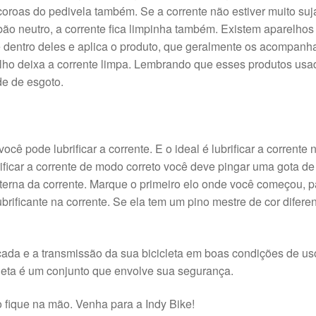
coroas do pedivela também. Se a corrente não estiver muito suj
ão neutro, a corrente fica limpinha também. Existem aparelhos
te dentro deles e aplica o produto, que geralmente os acompanha
arelho deixa a corrente limpa. Lembrando que esses produtos us
e de esgoto.
ê pode lubrificar a corrente. E o ideal é lubrificar a corrente
brificar a corrente de modo correto você deve pingar uma gota de
interna da corrente. Marque o primeiro elo onde você começou, p
rificante na corrente. Se ela tem um pino mestre de cor diferen
cada e a transmissão da sua bicicleta em boas condições de us
cleta é um conjunto que envolve sua segurança.
fique na mão. Venha para a Indy Bike!