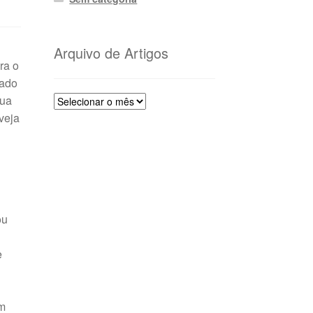
Arquivo de Artigos
ra o
tado
sua
Arquivo
de
veja
Artigos
ou
e
ém