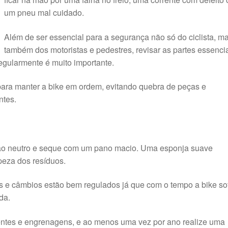
um pneu mal cuidado.
Além de ser essencial para a segurança não só do ciclista, m
também dos motoristas e pedestres, revisar as partes essenci
egularmente é muito importante.
 para manter a bike em ordem, evitando quebra de peças e
ntes.
bão neutro e seque com um pano macio. Uma esponja suave
peza dos resíduos.
os e câmbios estão bem regulados já que com o tempo a bike so
da.
rentes e engrenagens, e ao menos uma vez por ano realize uma