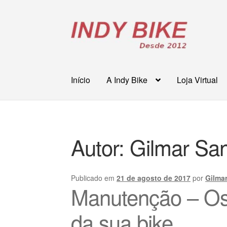
Pular
Pular
para
para
navegação
o
conteúdo
Início
A Indy Bike
Loja Virtual
Autor:
Gilmar Sa
Publicado em
21 de agosto de 2017
por
Gilma
Manutenção – Os
da sua bike