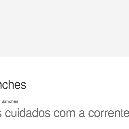
nches
r Sanches
 cuidados com a corrent