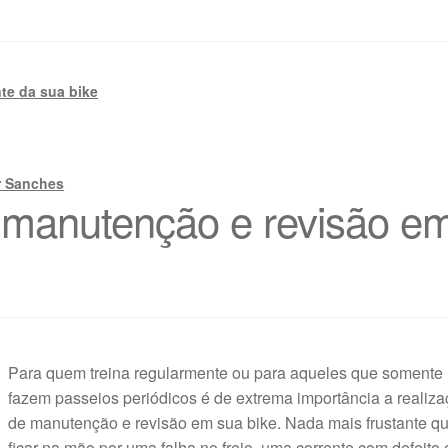
te da sua bike
r Sanches
 manutenção e revisão e
Para quem treina regularmente ou para aqueles que somente
fazem passeios periódicos é de extrema importância a realiz
de manutenção e revisão em sua bike. Nada mais frustante q
ficar na mão por uma falha no freio, uma corrente com defeito 