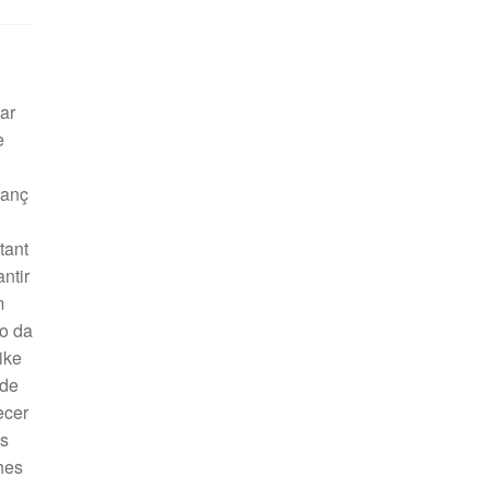
ar
e
ranç
tant
antir
m
o da
ike
 de
ecer
ns
hes