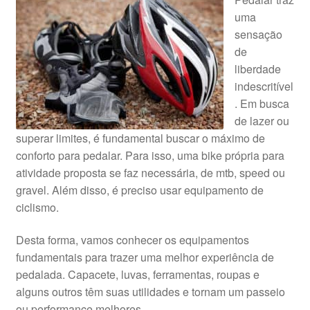
uma
sensação
de
liberdade
indescritível
. Em busca
de lazer ou
superar limites, é fundamental buscar o máximo de
conforto para pedalar. Para isso, uma bike própria para
atividade proposta se faz necessária, de mtb, speed ou
gravel. Além disso, é preciso usar equipamento de
ciclismo.
Desta forma, vamos conhecer os equipamentos
fundamentais para trazer uma melhor experiência de
pedalada. Capacete, luvas, ferramentas, roupas e
alguns outros têm suas utilidades e tornam um passeio
ou performance melhores.