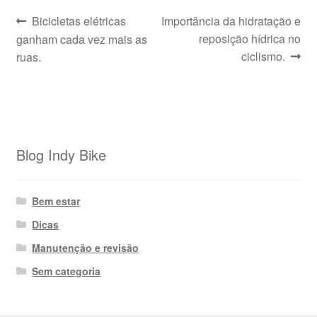
Navegação
Post
Próximo
Bicicletas elétricas
Importância da hidratação e
anterior:
post:
reposição hídrica no
ganham cada vez mais as
de
ciclismo.
ruas.
Post
Blog Indy Bike
Bem estar
Dicas
Manutenção e revisão
Sem categoria