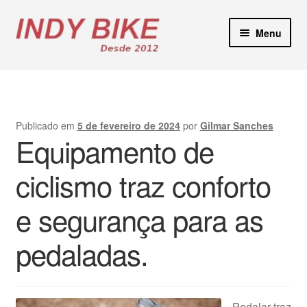
Pular
Pular
Menu
para
para
navegação
o
Blog
conteúdo
Loja Virtual
Publicado em
5 de fevereiro de 2024
por
Gilmar Sanches
Equipamento de
Lojas Físicas
ciclismo traz conforto
Manutenção E-Bikes
e segurança para as
Locação de Bicicletas
pedaladas.
Contato
Pedalar traz