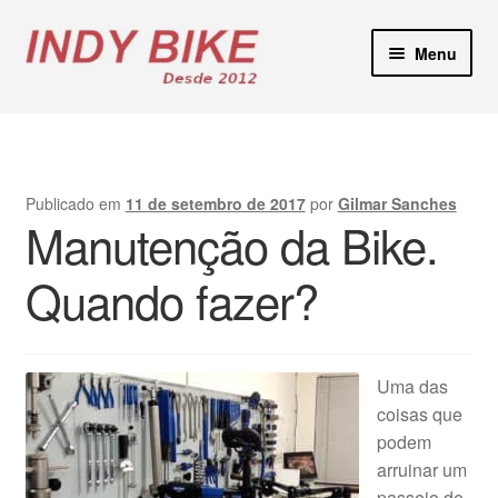
Pular
Pular
Menu
para
para
navegação
o
Blog
conteúdo
Loja Virtual
Publicado em
11 de setembro de 2017
por
Gilmar Sanches
Manutenção da Bike.
Lojas Físicas
Quando fazer?
Manutenção E-Bikes
Locação de Bicicletas
Uma das
Contato
coisas que
podem
arruinar um
passeio de