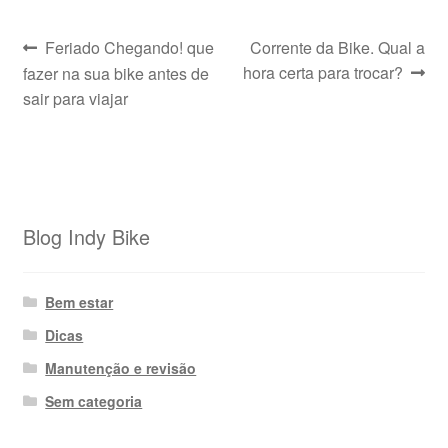
Navegação
Post
Próximo
Feriado Chegando! que
Corrente da Bike. Qual a
anterior:
post:
hora certa para trocar?
fazer na sua bike antes de
de
sair para viajar
Post
Blog Indy Bike
Bem estar
Dicas
Manutenção e revisão
Sem categoria