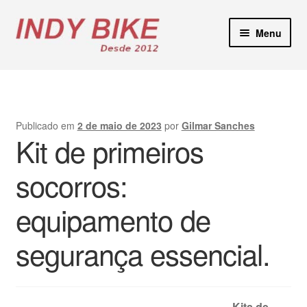
Pular
Pular
Menu
para
para
navegação
o
Blog
conteúdo
Loja Virtual
Publicado em
2 de maio de 2023
por
Gilmar Sanches
Kit de primeiros
Lojas Físicas
socorros:
Manutenção E-Bikes
equipamento de
Locação de Bicicletas
segurança essencial.
Contato
Kits de