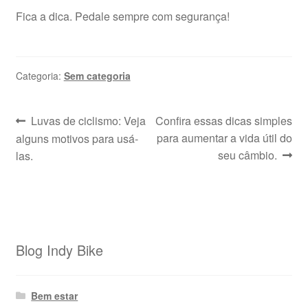
Fica a dica. Pedale sempre com segurança!
Categoria:
Sem categoria
Navegação
Post
Próximo
Luvas de ciclismo: Veja
Confira essas dicas simples
anterior:
post:
para aumentar a vida útil do
alguns motivos para usá-
de
seu câmbio.
las.
Post
Blog Indy Bike
Bem estar