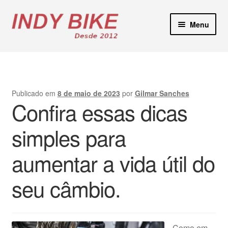
Pular
Pular
Menu
para
para
navegação
o
Blog
conteúdo
Loja Virtual
Publicado em
8 de maio de 2023
por
Gilmar Sanches
Confira essas dicas
Lojas Físicas
simples para
Manutenção E-Bikes
aumentar a vida útil do
Locação de Bicicletas
seu câmbio.
Contato
Como em