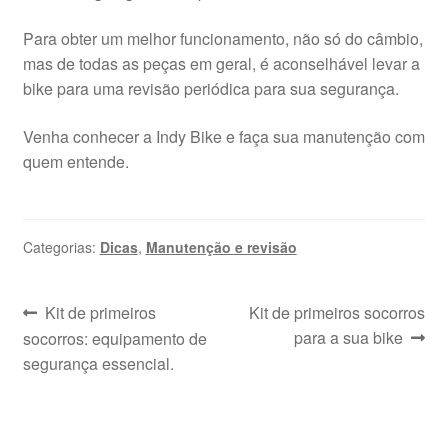
Para obter um melhor funcionamento, não só do câmbio,
mas de todas as peças em geral, é aconselhável levar a
bike para uma revisão periódica para sua segurança.
Venha conhecer a Indy Bike e faça sua manutenção com
quem entende.
Categorias:
Dicas
,
Manutenção e revisão
Navegação
Post
Próximo
Kit de primeiros
Kit de primeiros socorros
anterior:
post:
para a sua bike
socorros: equipamento de
de
segurança essencial.
Post