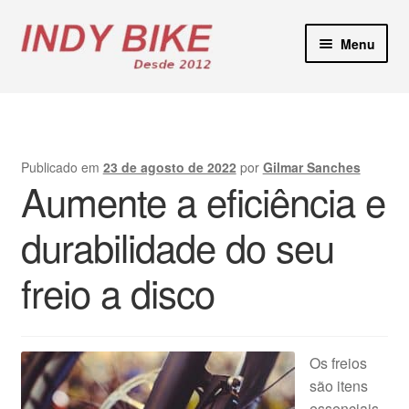
Pular
Pular
Menu
para
para
navegação
o
Blog
conteúdo
Loja Virtual
Publicado em
23 de agosto de 2022
por
Gilmar Sanches
Aumente a eficiência e
Lojas Físicas
durabilidade do seu
Manutenção E-Bikes
freio a disco
Locação de Bicicletas
Contato
Os freios
são itens
essenciais