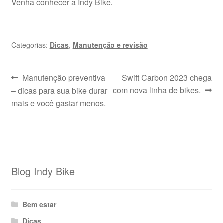
Venha conhecer a Indy Bike.
Categorias:
Dicas
,
Manutenção e revisão
Navegação
Post
Próximo
Manutenção preventiva
Swift Carbon 2023 chega
anterior:
post:
com nova linha de bikes.
– dicas para sua bike durar
de
mais e você gastar menos.
Post
Blog Indy Bike
Bem estar
Dicas