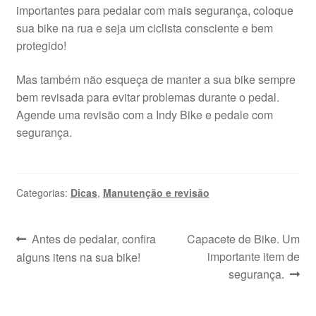
importantes para pedalar com mais segurança, coloque
sua bike na rua e seja um ciclista consciente e bem
protegido!
Mas também não esqueça de manter a sua bike sempre
bem revisada para evitar problemas durante o pedal.
Agende uma revisão com a Indy Bike e pedale com
segurança.
Categorias:
Dicas
,
Manutenção e revisão
Navegação
Post
Próximo
Antes de pedalar, confira
Capacete de Bike. Um
anterior:
post:
importante item de
alguns itens na sua bike!
de
segurança.
Post