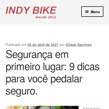
Pular
Pular
Menu
para
para
navegação
o
Blog
conteúdo
Loja Virtual
Publicado em
26 de abril de 2021
por
Gilmar Sanches
Segurança em
Lojas Físicas
primeiro lugar: 9 dicas
Manutenção E-Bikes
para você pedalar
Locação de Bicicletas
seguro.
Contato
A bicicleta