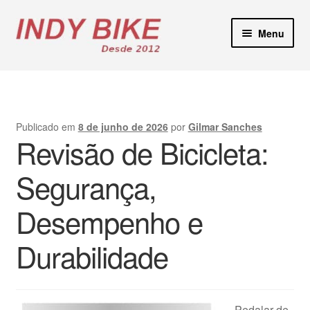
Pular
Pular
Menu
para
para
navegação
o
Blog
conteúdo
Loja Virtual
Publicado em
8 de junho de 2026
por
Gilmar Sanches
Revisão de Bicicleta:
Lojas Físicas
Segurança,
Manutenção E-Bikes
Desempenho e
Locação de Bicicletas
Durabilidade
Contato
Pedalar de