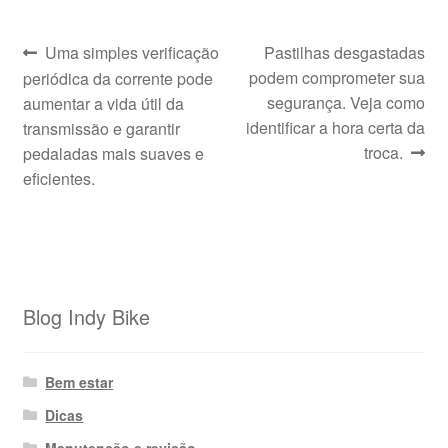
Navegação
Post
Próximo
Uma simples verificação
Pastilhas desgastadas
anterior:
post:
podem comprometer sua
periódica da corrente pode
de
segurança. Veja como
aumentar a vida útil da
Post
identificar a hora certa da
transmissão e garantir
troca.
pedaladas mais suaves e
eficientes.
Blog Indy Bike
Bem estar
Dicas