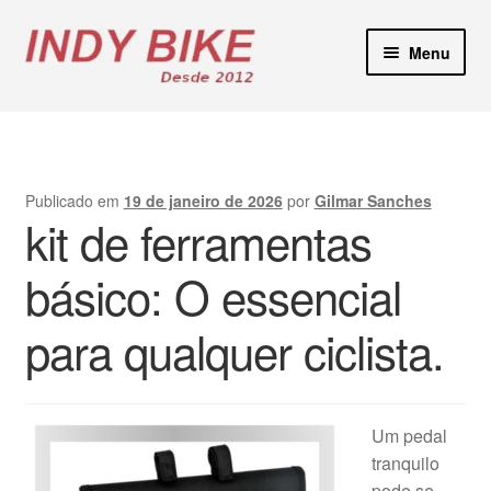
Pular
Pular
Menu
para
para
navegação
o
Blog
conteúdo
Loja Virtual
Publicado em
19 de janeiro de 2026
por
Gilmar Sanches
kit de ferramentas
Lojas Físicas
básico: O essencial
Manutenção E-Bikes
para qualquer ciclista.
Locação de Bicicletas
Contato
Um pedal
tranquilo
pode se