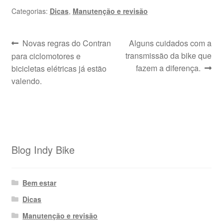
Categorias:
Dicas
,
Manutenção e revisão
Navegação
Post
Próximo
Novas regras do Contran
Alguns cuidados com a
anterior:
post:
transmissão da bike que
para ciclomotores e
de
fazem a diferença.
bicicletas elétricas já estão
Post
valendo.
Blog Indy Bike
Bem estar
Dicas
Manutenção e revisão