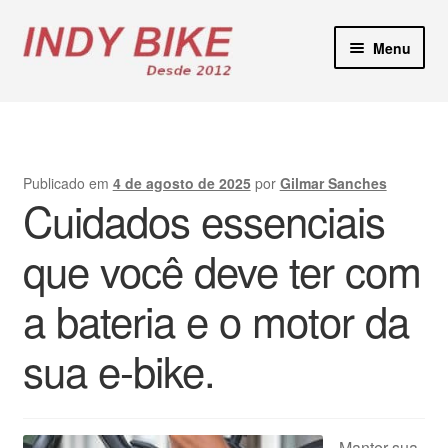
Pular
Pular
Menu
para
para
navegação
o
Blog
conteúdo
Loja Virtual
Publicado em
4 de agosto de 2025
por
Gilmar Sanches
Cuidados essenciais
Lojas Físicas
que você deve ter com
Manutenção E-Bikes
a bateria e o motor da
Locação de Bicicletas
sua e-bike.
Contato
Manter sua