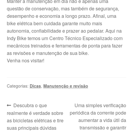
Manter a manutenção em dia não é apenas uma
questão de conservação, mas também de segurança,
desempenho e economia a longo prazo. Afinal, uma
bike elétrica bem cuidada garante muito mais
autonomia, confiabilidade e prazer ao pedalar. Aqui na
Indy Bike temos um Centro Técnico Especializado com
mecânicos treinados e ferramentas de ponta para fazer
as revisões e manutenção de sua bike.
Venha nos visitar!
Categorias:
Dicas
,
Manutenção e revisão
Navegação
Post
Próximo
Descubra o que
Uma simples verificação
anterior:
post:
periódica da corrente pode
realmente é verdade sobre
de
aumentar a vida útil da
as bicicletas elétricas e tire
Post
transmissão e garantir
suas principais dúvidas