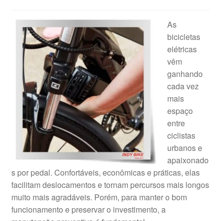
As
bicicletas
elétricas
vêm
ganhando
cada vez
mais
espaço
entre
ciclistas
urbanos e
apaixonado
s por pedal. Confortáveis, econômicas e práticas, elas
facilitam deslocamentos e tornam percursos mais longos
muito mais agradáveis. Porém, para manter o bom
funcionamento e preservar o investimento, a