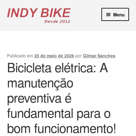
Pular
Pular
Menu
para
para
navegação
o
Blog
conteúdo
Loja Virtual
Publicado em
25 de maio de 2026
por
Gilmar Sanches
Bicicleta elétrica: A
Lojas Físicas
manutenção
Manutenção E-Bikes
preventiva é
Locação de Bicicletas
fundamental para o
Contato
bom funcionamento!